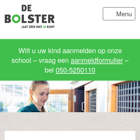
Menu
Wilt u uw kind aanmelden op onze
school – vraag een
aanmeldformulier
–
bel
050-5250110