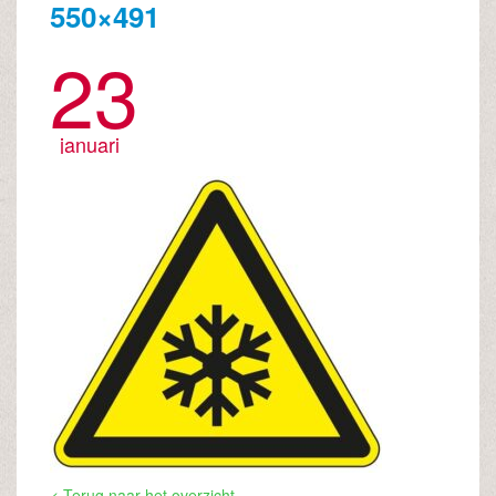
550×491
23
januari
< Terug naar het overzicht