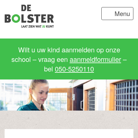
Menu
Wilt u uw kind aanmelden op onze
school – vraag een
aanmeldformulier
–
bel
050-5250110