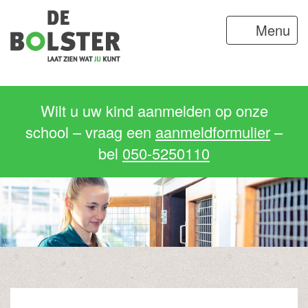
Menu
Wilt u uw kind aanmelden op onze
school – vraag een
aanmeldformulier
–
bel
050-5250110