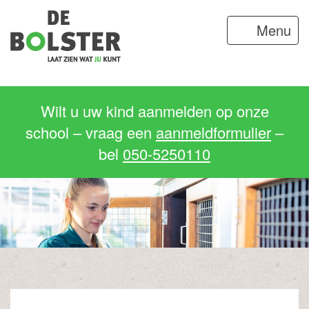
Menu
Wilt u uw kind aanmelden op onze
school – vraag een
aanmeldformulier
–
bel
050-5250110