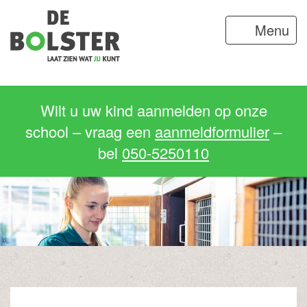
Menu
Wilt u uw kind aanmelden op onze
school – vraag een
aanmeldformulier
–
bel
050-5250110