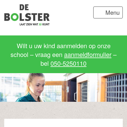
Menu
Wilt u uw kind aanmelden op onze
school – vraag een
aanmeldformulier
–
bel
050-5250110