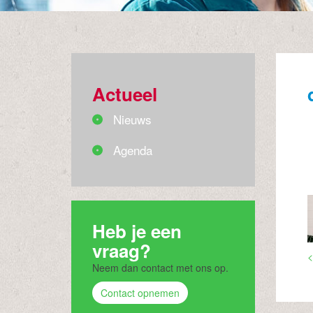
Actueel
Nieuws
Agenda
Heb je een
vraag?
<
Neem dan contact met ons op.
Contact opnemen