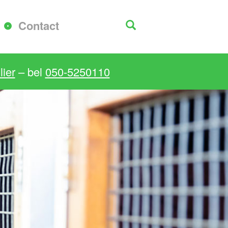
Contact
ier
– bel
050-5250110