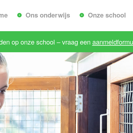
me
Ons onderwijs
Onze school
lden op onze school – vraag een
aanmeldformul