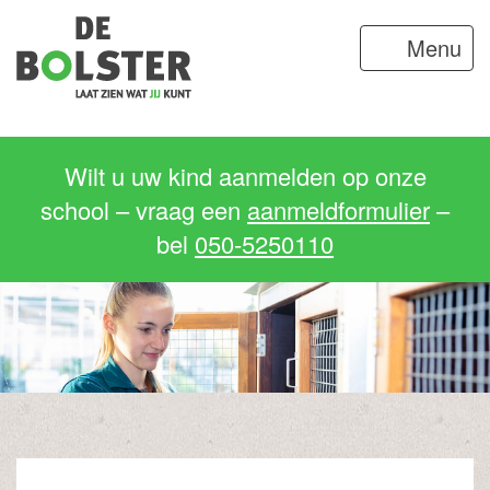
Menu
Wilt u uw kind aanmelden op onze
school – vraag een
aanmeldformulier
–
bel
050-5250110