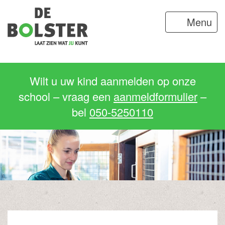
Menu
Wilt u uw kind aanmelden op onze
school – vraag een
aanmeldformulier
–
bel
050-5250110