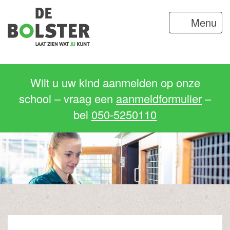
Menu
Wilt u uw kind aanmelden op onze
school – vraag een
aanmeldformulier
–
bel
050-5250110