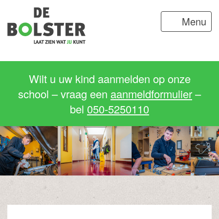
Menu
Wilt u uw kind aanmelden op onze
school – vraag een
aanmeldformulier
–
bel
050-5250110