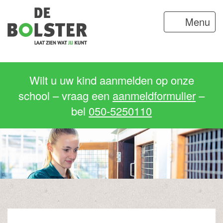
Menu
Wilt u uw kind aanmelden op onze
school – vraag een
aanmeldformulier
–
bel
050-5250110