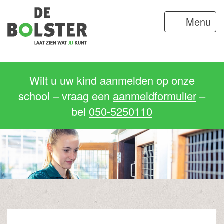
Menu
Wilt u uw kind aanmelden op onze
school – vraag een
aanmeldformulier
–
bel
050-5250110