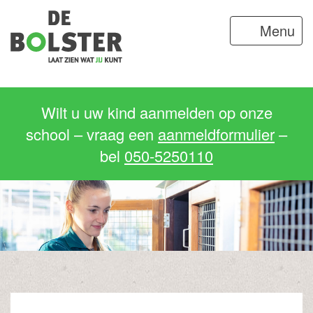
Menu
Wilt u uw kind aanmelden op onze
school – vraag een
aanmeldformulier
–
bel
050-5250110