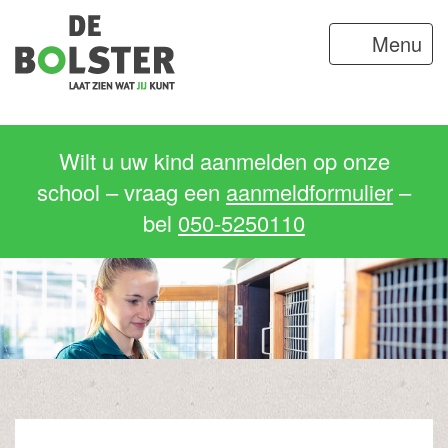
Menu
Wilt u uw kind aanmelden op onze
school – vraag een
aanmeldformulier
–
bel
050-5250110