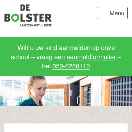
Menu
Wilt u uw kind aanmelden op onze
school – vraag een
aanmeldformulier
–
bel
050-5250110