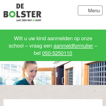
Menu
Wilt u uw kind aanmelden op onze
school – vraag een
aanmeldformulier
–
bel
050-5250110