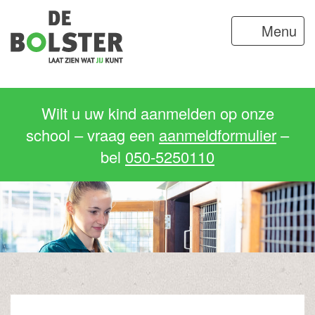
Menu
Wilt u uw kind aanmelden op onze
school – vraag een
aanmeldformulier
–
bel
050-5250110