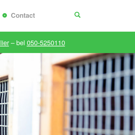
Contact
ier
– bel
050-5250110