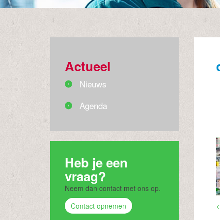
Actueel
Nieuws
Agenda
Heb je een
vraag?
Neem dan contact met ons op.
Contact opnemen
<