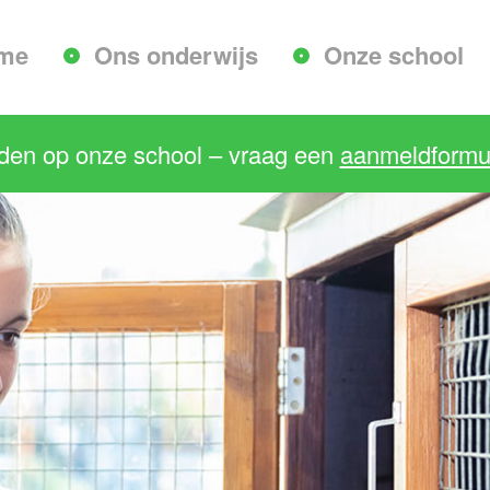
me
Ons onderwijs
Onze school
lden op onze school – vraag een
aanmeldformul