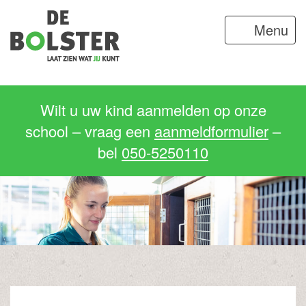
Menu
Wilt u uw kind aanmelden op onze
school – vraag een
aanmeldformulier
–
bel
050-5250110