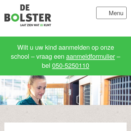
Menu
Wilt u uw kind aanmelden op onze
school – vraag een
aanmeldformulier
–
bel
050-5250110