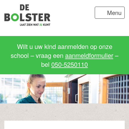
Menu
Wilt u uw kind aanmelden op onze
school – vraag een
aanmeldformulier
–
bel
050-5250110