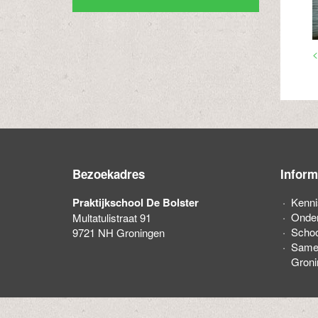
<
Bezoekadres
Inform
Praktijkschool De Bolster
Kenn
Onder
Multatulistraat 91
Schoo
9721 NH Groningen
Same
Groni