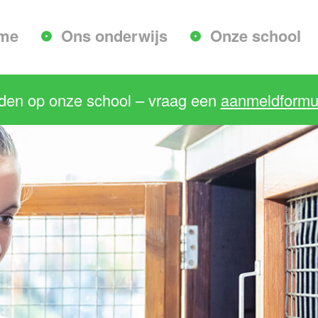
me
Ons onderwijs
Onze school
lden op onze school – vraag een
aanmeldformul