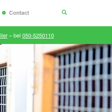
Contact
ier
– bel
050-5250110